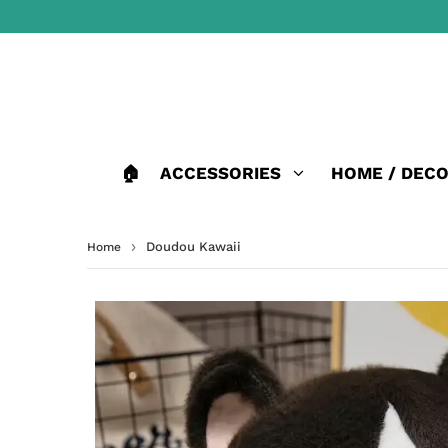
🏠
ACCESSORIES
HOME / DEC
›
Doudou Kawaii
Home