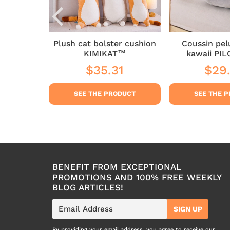
ute Bébé
Plush cat bolster cushion
Coussin pel
KIMIKAT™
kawaii PI
3
$35.31
$29
$23.53
Regular
$35.31
Regul
price
price
DUCT
SEE THE PRODUCT
SEE THE 
BENEFIT FROM EXCEPTIONAL
PROMOTIONS AND 100% FREE WEEKLY
BLOG ARTICLES!
E-
SIGN UP
mail
By providing your email address, you agree to receive our