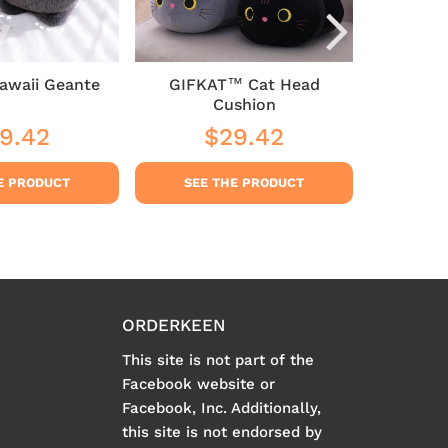
awaii Geante
GIFKAT™ Cat Head
SOFAKA
Cushion
9.42
$29.42
$35
ular
$29.42
Regular
$29.42
Sale
ce
price
pric
E PRODUCT
SEE THE PRODUCT
SEE
ORDERKEEN
This site is not part of the
Facebook website or
Facebook, Inc. Additionally,
this site is not endorsed by