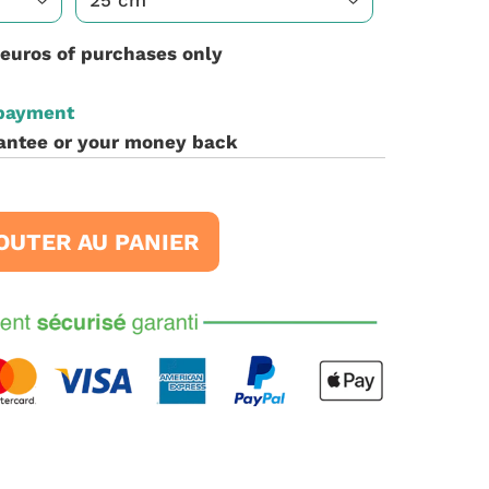
 euros of purchases only
 payment
antee or your money back
OUTER AU PANIER