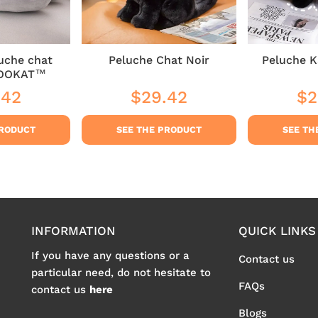
uche chat
Peluche Chat Noir
Peluche K
LOOKAT™
.42
$29.42
$2
ar
$29.42
Regular
$29.42
Reg
price
pri
PRODUCT
SEE THE PRODUCT
SEE TH
INFORMATION
QUICK LINKS
If you have any questions or a
Contact us
particular need, do not hesitate to
FAQs
contact us
here
Blogs