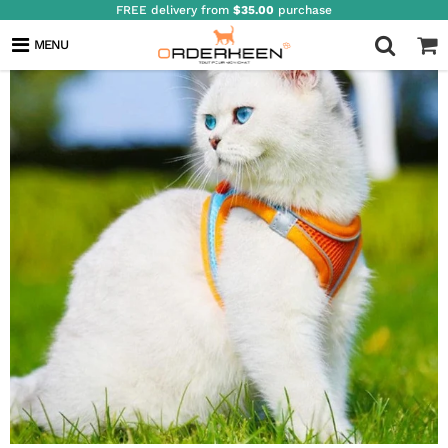
FREE delivery from
$35.00
purchase
MENU