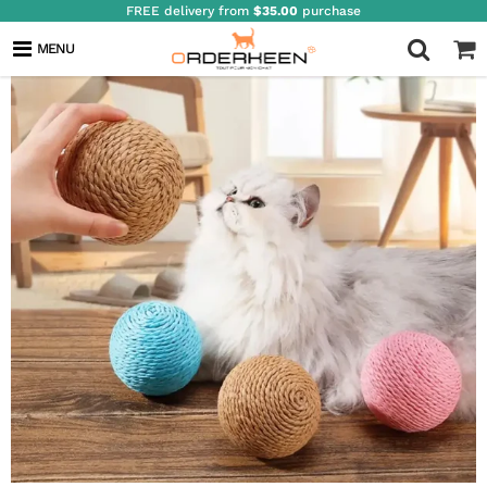
FREE delivery from
$35.00
purchase
MENU